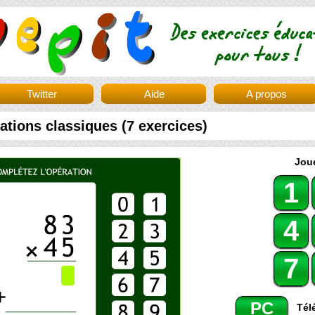
Twitter
Aide
A propos
cations classiques (7 exercices)
Joue
1
4
7
PC
Tél