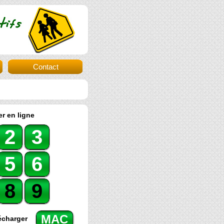
Contact
r en ligne
2
3
5
6
8
9
MAC
écharger