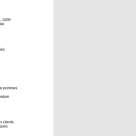
0, 1000
sée
nés
e de pommes
e
abaque
 clients
iques