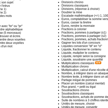
Divisions chrono
 son sujet
Divisions classiques
l'intrus
Divisions, (réponse à choisir)
ie 1)
Doubler la mise
ie 2)
Escalade mathématique (+/-) 1, 10
 des mots
Euros, comptabiliser la somme ver
Euros, casser la tirelire
Euros, rendre la monnaie
avec "br" ou "pr"
Fractions à colorier
rdre alphabétique
Fractions, pommes à partager (s1)
se (5 morceaux)
Fractions, pommes à partager (s2)
rouver et écrire.
Fractions, pommes, achats fraction
" entre deux voyelles
Gagner les lots d'un concours
 entre deux voyelles
Liquides conversion "dl" en "cl"
s d'un mot
Liquide, fractionner le contenu
Liquide, mutiplier le contenu
Liquide, remplir selon la consigne
Liquide, soustraire une quantité
Mutiplications classiques
Multiplication chrono
Multiplication, calcul d'une récolt
Nombre, à intégrer dans un abaqu
Nombre texte, à intégrer dans un 
Partage inégal de pommes
Placer un nombre (calcul mental)
Plus grand, + petit ou égal
Soustractions chrono
Soustractions classiques
Soustractions, achats de pomme des
Suite de nombres à 3 chiffres ident
Unités de mesure, choisir
Unités de mesure, convertir