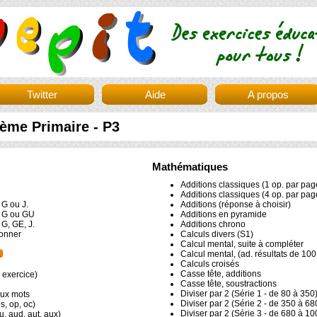
Twitter
Aide
A propos
ième Primaire - P3
Mathématiques
Additions classiques (1 op. par pag
Additions classiques (4 op. par pag
 G ou J.
Additions (réponse à choisir)
c G ou GU
Additions en pyramide
G, GE, J.
Additions chrono
ionner
Calculs divers (S1)
Calcul mental, suite à compléter
Calcul mental, (ad. résultats de 100
Calculs croisés
Casse tête, additions
 exercice)
Casse tête, soustractions
Diviser par 2 (Série 1 - de 80 à 350
eux mots
Diviser par 2 (Série 2 - de 350 à 68
s, op, oc)
Diviser par 2 (Série 3 - de 680 à 10
u, aud, aut, aux)