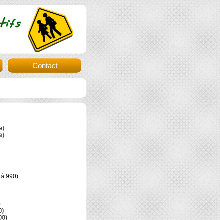
Contact
e)
e)
 à 990)
)
0)
00)