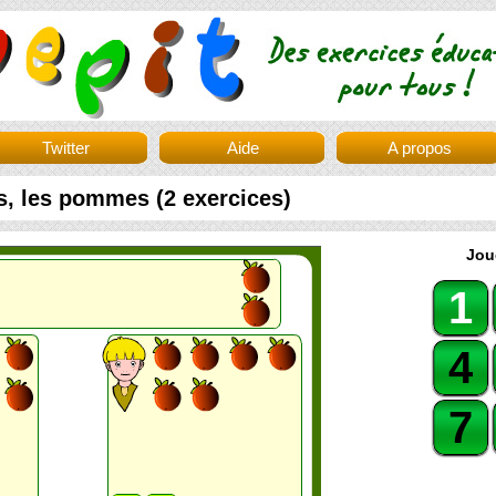
Twitter
Aide
A propos
s, les pommes (2 exercices)
Jou
1
4
7