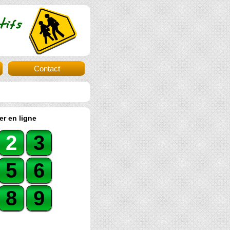
Contact
er en ligne
2
3
5
6
8
9