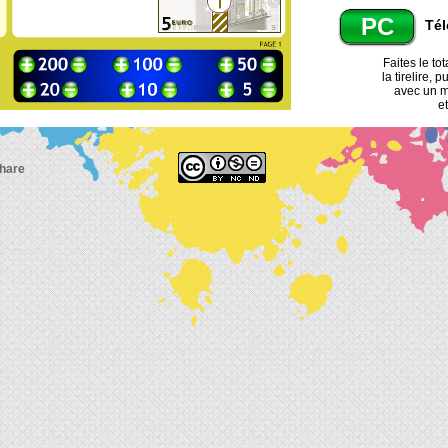
PC
Tél
Faites le to
la tirelire, 
avec un 
et