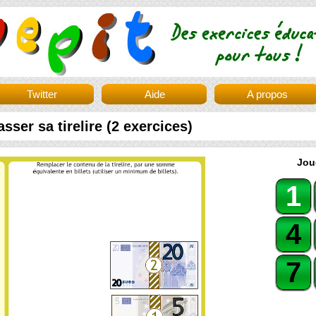
Twitter
Aide
A propos
sser sa tirelire (2 exercices)
Jou
1
4
7