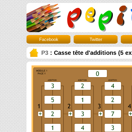
Facebook
Twitter
P3
: Casse tête d'additions (5 ex