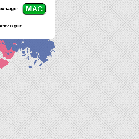
MAC
écharger
étez la grille.