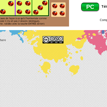
PC
Tél
Compl