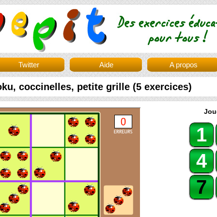
Twitter
Aide
A propos
ku, coccinelles, petite grille (5 exercices)
Jou
1
4
7