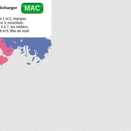
MAC
écharger
s 1 et 2, mangas.
e 3, nourriture.
4 à 7, les métiers.
 et 9, fête de noël.