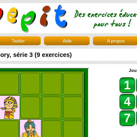
Twitter
Aide
A propos
ry, série 3 (9 exercices)
Jou
1
4
7