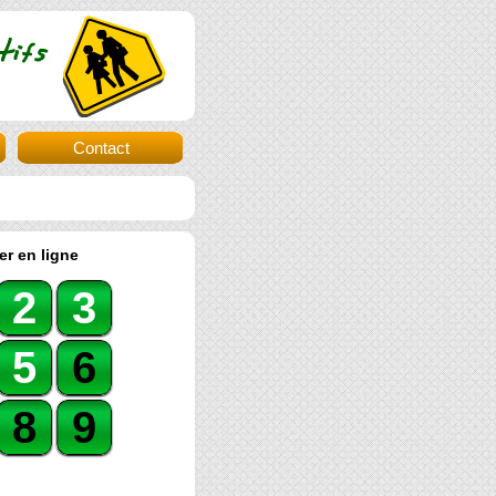
Contact
er en ligne
2
3
5
6
8
9