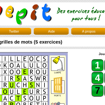
Twitter
Aide
A propos
grilles de mots (5 exercices)
Jou
1
4
7