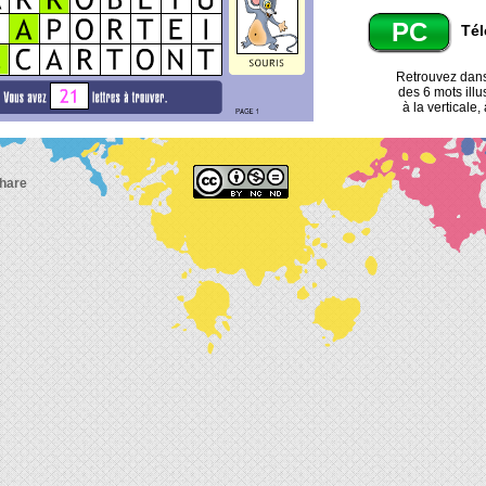
PC
Tél
Retrouvez dans 
des 6 mots illu
à la verticale,