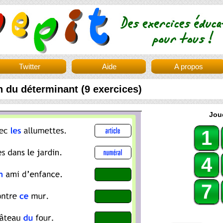
Twitter
Aide
A propos
n du déterminant (9 exercices)
Joue
1
4
7