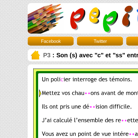
Facebook
Twitter
P3
: Son (s) avec "c" et "ss" ent