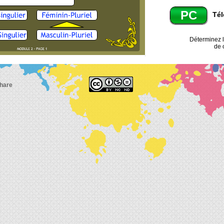
PC
Tél
Déterminez l
de 