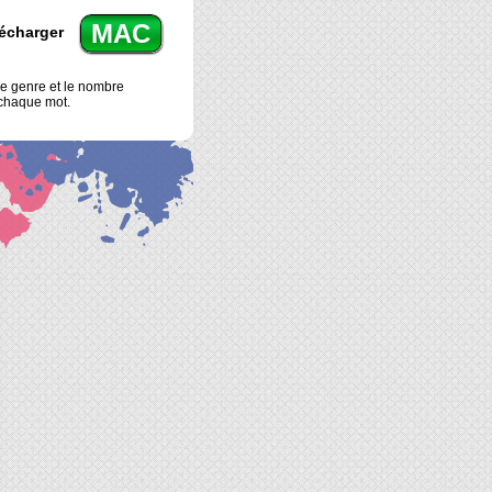
MAC
écharger
e genre et le nombre
chaque mot.