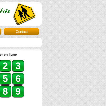
Contact
er en ligne
2
3
5
6
8
9