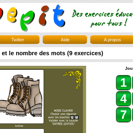
Twitter
Aide
A propos
 et le nombre des mots (9 exercices)
Jou
1
4
7