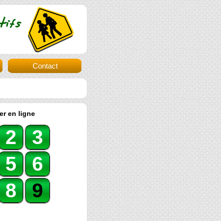
Contact
er en ligne
2
3
5
6
8
9