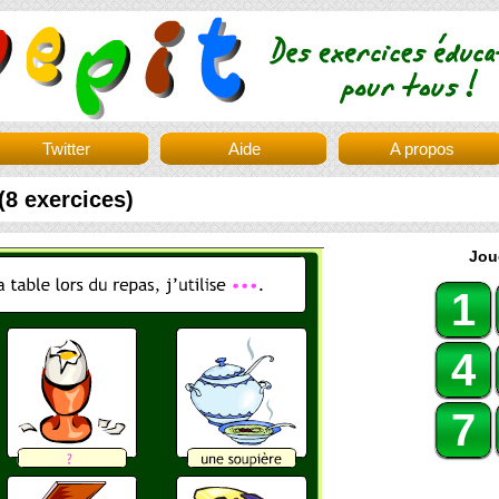
Twitter
Aide
A propos
 (8 exercices)
Jou
1
4
7