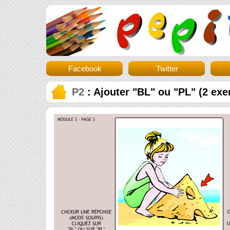
Facebook
Twitter
P2
: Ajouter "BL" ou "PL" (2 exe