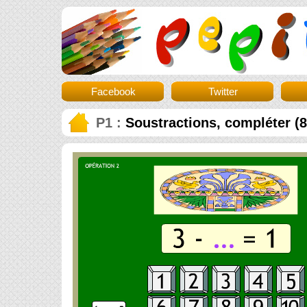
Facebook
Twitter
P1 :
Soustractions, compléter (8