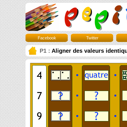
Facebook
Twitter
P1 :
Aligner des valeurs identiqu