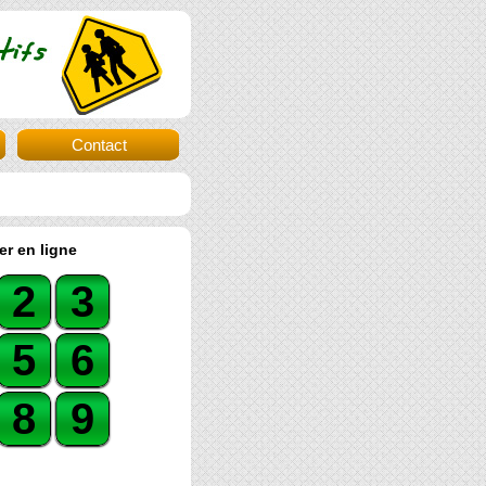
Contact
er en ligne
2
3
5
6
8
9