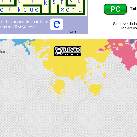
PC
Tél
Se servir de l
les dix v