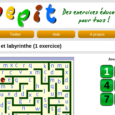
Twitter
Aide
A propos
et labyrinthe (1 exercice)
Jou
1
4
7