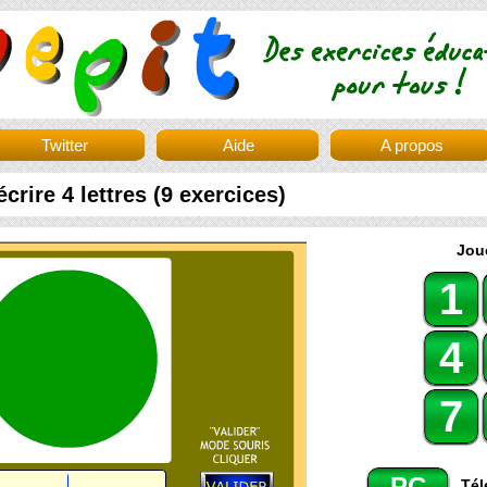
Twitter
Aide
A propos
crire 4 lettres (9 exercices)
Joue
1
4
7
PC
Tél