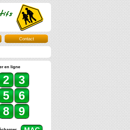
Contact
r en ligne
2
3
5
6
8
9
MAC
écharger