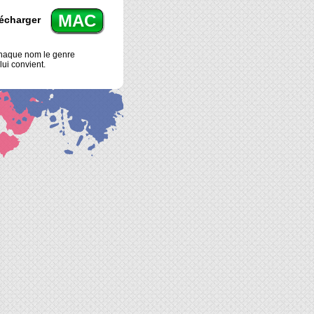
MAC
écharger
haque nom le genre
lui convient.