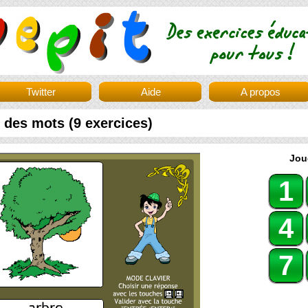
Twitter
Aide
A propos
 des mots (9 exercices)
Jou
1
4
7