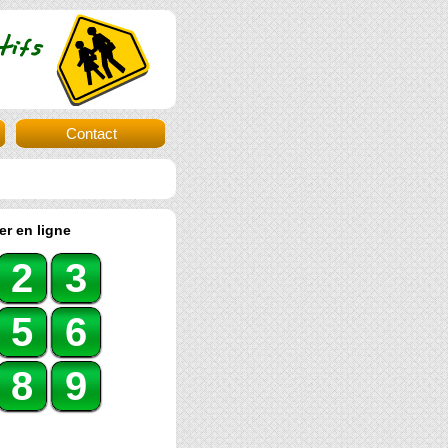
Contact
er en ligne
2
3
5
6
8
9